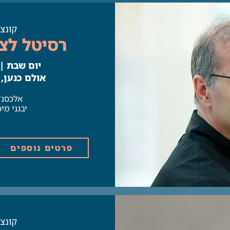
קונצר
רסיטל לצ'
יום שבת | 22.11 | 1:00
אולם כנען,
B
אלכסנדר
יבגני מי
פרטים נוספים
קונצר