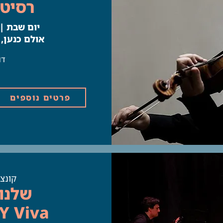
רסיטל
יום שבת | 22.11 | 4:00
אולם כנען,
B
דו
פרטים נוספים
קונצר
שלנו 
Y Viva