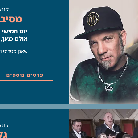
קונצ
מסיבה
יום חמישי | 20.11 | 00
אולם כנען,
שאנן סטריט ו
פרטים נוספים
קונצ
גל