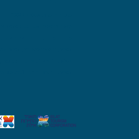
מוקדם הזמנות אסטרל 6647*
משרד כרטיסים
GoShow
טלפון: 6119*
מרכז המוסיקה הים האדום אילת
טל
לפניות בנושאי הפקה ניתן לפנות
לסק
לפניות
בנושא נגישות
:
gmail.com
לפניות
בנושאי יח"צ
:
rousel.co.il