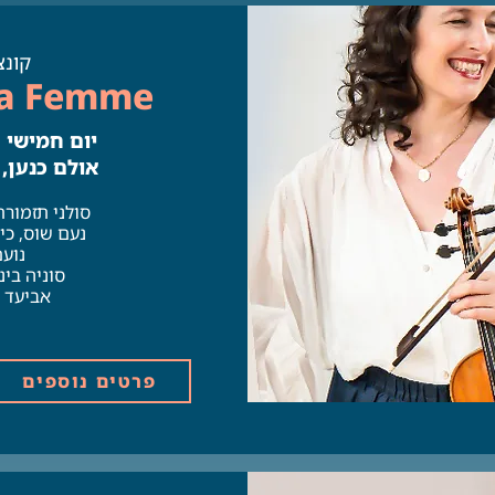
קונצ
La Femme
יום חמישי | 20.11 | 00
אולם כנען,
סולני תזמורת
נעם שוס, כינ
נועם
סוניה בינ
אביעד ש
פרטים נוספים