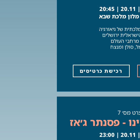
20:
 מלון מלכת שבא
כתית של גיאורגיה
שראלית ירושלים
 מרחבי העולם
ל, סולן ומנצח
רכישת כרטיסים
רט מס׳ 7
ו - פסנתר ג׳אז
23: