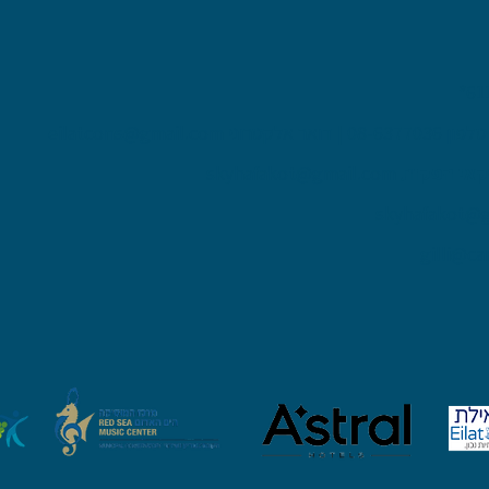
פון 08-6377036 | דואר אלקטרוני
eilatcons@gmail.com
אי הפקות
skyhafakot@gmail.com
skyhafakot@
gilli@ca