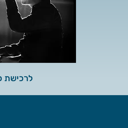
Button
לרכישת כר
צרו קשר