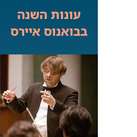
עונות השנה
בבואנוס איירס