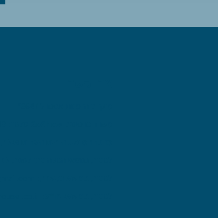
צרו קשר
מוקדם הזמנות אסטרל 6647*
משרד כרטיסים
GoShow
טלפון: 6119*
מרכז המוסיקה הים האדום אילת
טל
לפניות בנושאי הפקה ניתן לפנות
לסק
לפניות
בנושא נגישות
:
gmail.com
לפניות
בנושאי יח"צ
:
rousel.co.il