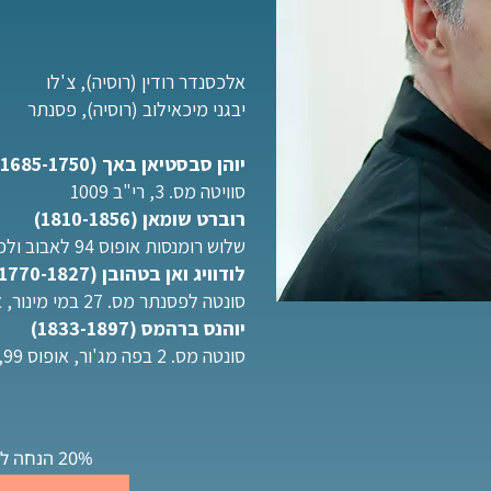
אלכסנדר רודין (רוסיה), צ'לו
יבגני מיכאילוב (רוסיה), פסנתר
יוהן סבסטיאן באך (1685-1750)
סוויטה מס. 3, רי"ב 1009
רוברט שומאן (1810-1856)
שלוש רומנסות אופוס 94 לאבוב ולפסנתר (עיבוד לצ'לו ולפסנתר)
לודוויג ואן בטהובן (1770-1827)
סונטה לפסנתר מס. 27 במי מינור, אופוס 90
יוהנס ברהמס (1833-1897)
סונטה מס. 2 בפה מג'ור, אופוס 99, לצ'לו ולפסנתר
20% הנחה לתושבי אילת