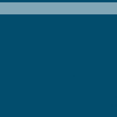
פון 08-6377036 | דואר אלקטרוני
eilatcons@gmail.com
אי הפקות
skyhafakot@gmail.com
skyhafakot@
gilli@ca