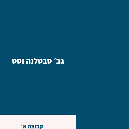
גב׳ סבטלנה וסט
קבוצה א׳