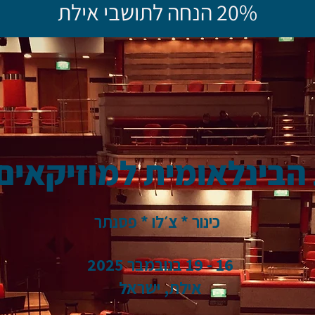
20% הנחה לתושבי אילת
הבינלאומית למוזיקאים 
כינור * צ׳לו * פסנתר
16 - 19 בנובמבר 2025
אילת, ישראל