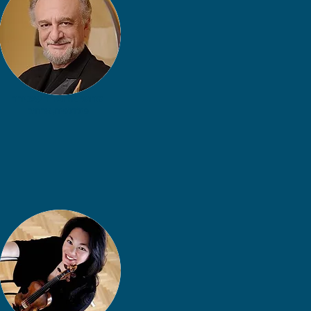
פרופ׳ אדוארד שמידר
פילדלפיה, ארה״ב
Button