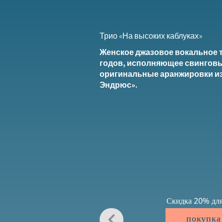
Трио «На высоких каблуках»
Женское джазовое вокальное т
годов, исполняющее свинговы
оригинальные аранжировки из
Эндрюс».
Скидка 20% для
покупка