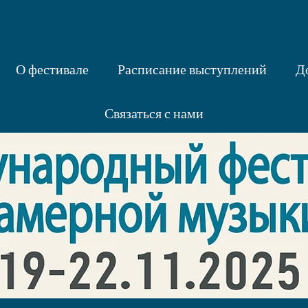
О фестивале
Расписание выступлений
Д
Связаться с нами