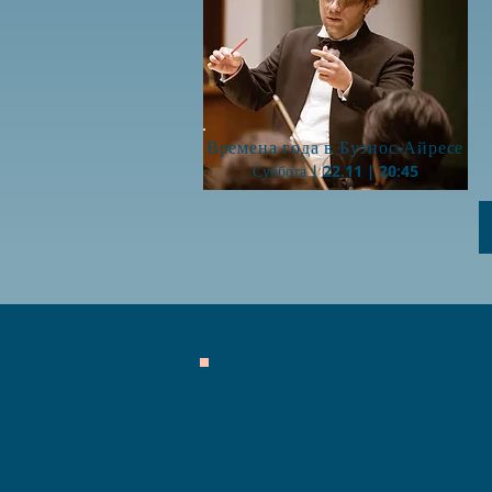
Button
Времена года в Буэнос-Айресе
Суббота | 22.11 | 20:45
Свяжитесь с нами
Билетная касса
GoShow
— теле