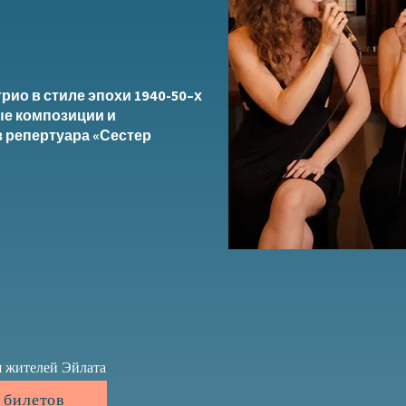
рио в стиле эпохи 1940-50–х
е композиции и
 репертуара «Сестер
 жителей Эйлата
 билетов