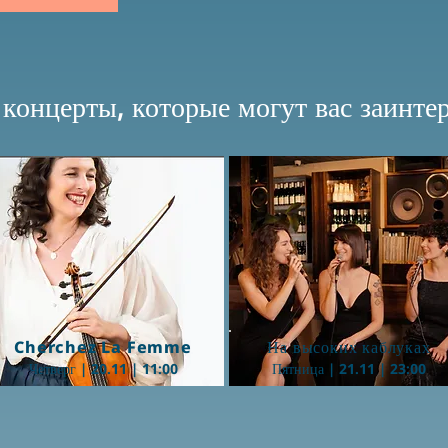
концерты, которые могут вас заинте
Button
Button
Cherchez La Femme
На высоких каблуках
Четверг | 20.11 | 11:00
Пятница | 21.11 | 23:00