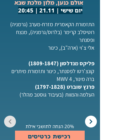
אולם כנען, מלון מלכת שבא
יום שישי | 21.11 | 20:45
התזמורת הקאמרית מזרח-מערב (גרמניה)
רוטיסלב קרימר (בלרוס/גרמניה), מנצח
ופסנתר
אלי צ'וי (ארה"ב), כינור
פליקס מנדלסון
(1809-1847)
קונצ'רטו לפסנתר, כינור ותזמורת מיתרים
ברה מינור, MWV 4
פרנץ שוברט
(1797-1828)
העלמה והמוות (בעיבוד גוסטב מהלר)
20% הנחה לתושבי אילת
רכישת כרטיסים